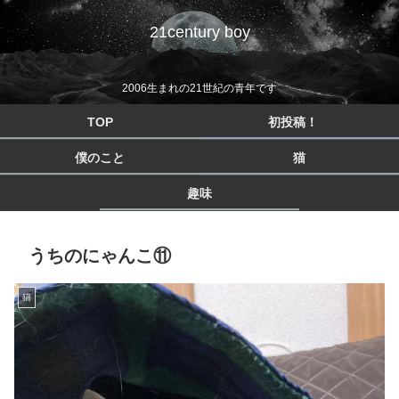
21century boy
2006生まれの21世紀の青年です
TOP
初投稿！
僕のこと
猫
趣味
うちのにゃんこ⑪
猫