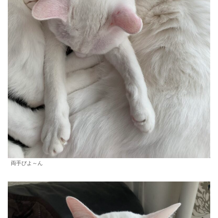
両手びよ～ん