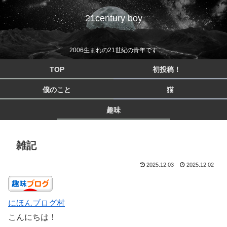
21century boy
2006生まれの21世紀の青年です
TOP
初投稿！
僕のこと
猫
趣味
雑記
2025.12.03
2025.12.02
にほんブログ村
こんにちは！