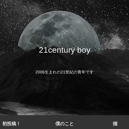
21century boy
2006生まれの21世紀の青年です
初投稿！
僕のこと
猫