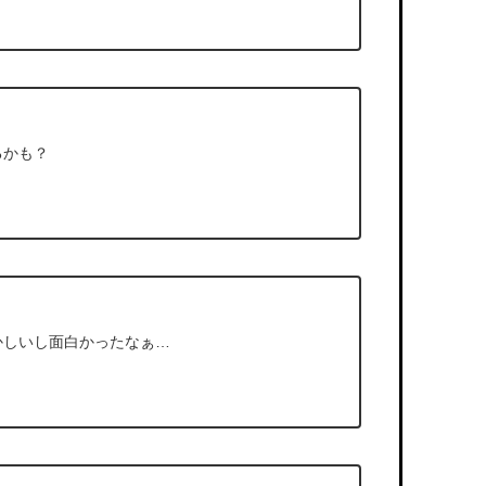
るかも？
かしいし面白かったなぁ…