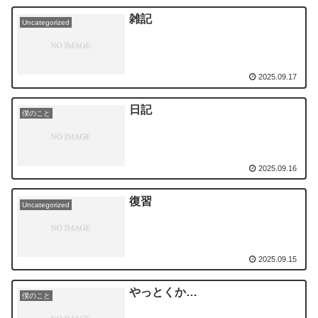
雑記
Uncategorized
2025.09.17
日記
僕のこと
2025.09.16
復習
Uncategorized
2025.09.15
やっとくか…
僕のこと