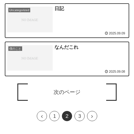
日記
Uncategorized
2025.09.09
なんだこれ
僕のこと
2025.09.08
次のページ
2
1
3