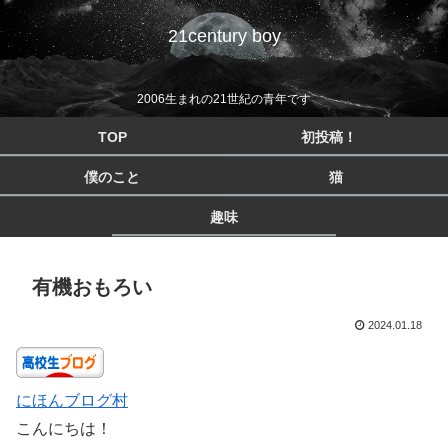
21century boy
2006生まれの21世紀の青年です
TOP
初投稿！
僕のこと
猫
趣味
有機おもろい
2024.01.18
にほんブログ村
こんにちは！