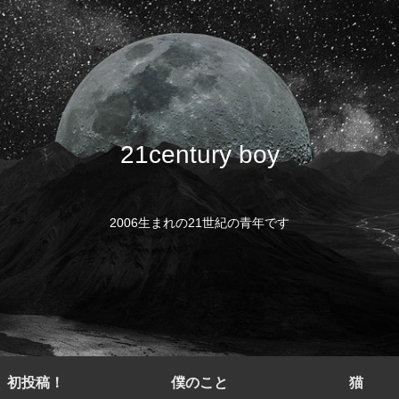
21century boy
2006生まれの21世紀の青年です
初投稿！
僕のこと
猫