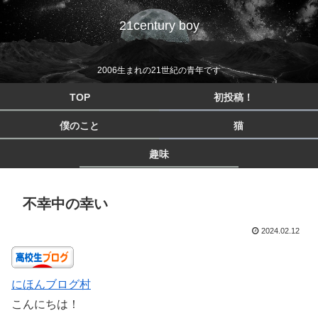
21century boy
2006生まれの21世紀の青年です
TOP
初投稿！
僕のこと
猫
趣味
不幸中の幸い
2024.02.12
にほんブログ村
こんにちは！